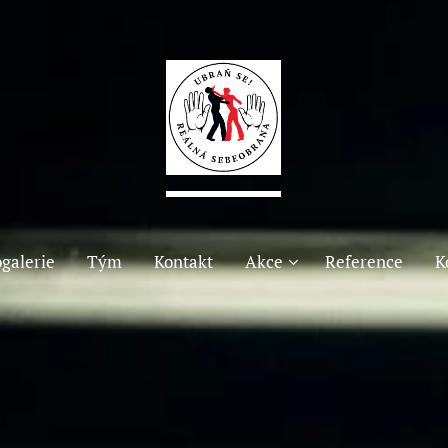
galerie
Tým
Kontakt
Akce
Reference
K