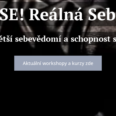
E! Reálná Se
větší sebevědomí a schopnost s
Aktuální workshopy a kurzy zde