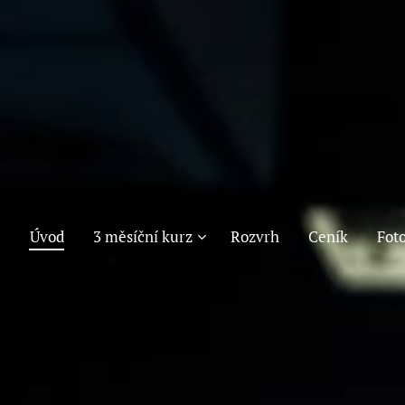
Úvod
3 měsíční kurz
Rozvrh
Ceník
Foto